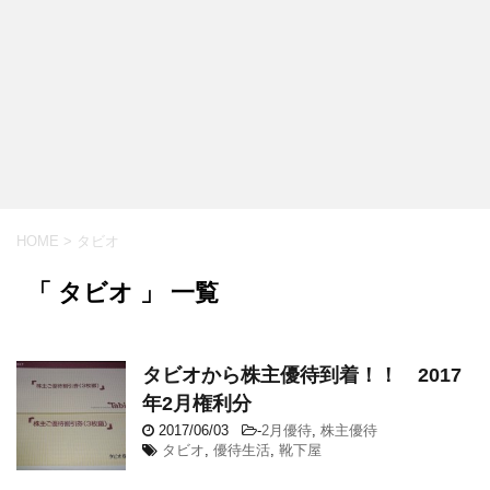
HOME
>
タビオ
「 タビオ 」 一覧
タビオから株主優待到着！！ 2017
年2月権利分
2017/06/03
-
2月優待
,
株主優待
タビオ
,
優待生活
,
靴下屋