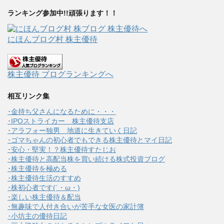
ランキング参加中!!頑張ります！！
にほんブログ村 株主優待
株主優待 ブログランキングへ
相互リンク集
･金持ち父さんになるために・・・
･IPOストライカー 株主優待支店
･アラフォー独男 地道に生きていく日記
･ゴマちゃんの初心者でもできる株主優待とマイ日記
･安心・堅実！？株主優待すたじお
･株主優待と高配当株を買い続ける株式投資ブログ
･株主優待を極める
･株主優待生活のすすめ
･株初心者です(´・ω・)
･楽しい株主優待＆配当
･無趣味で人付き合いが苦手な女医の家計簿
･小坊主の優待日記