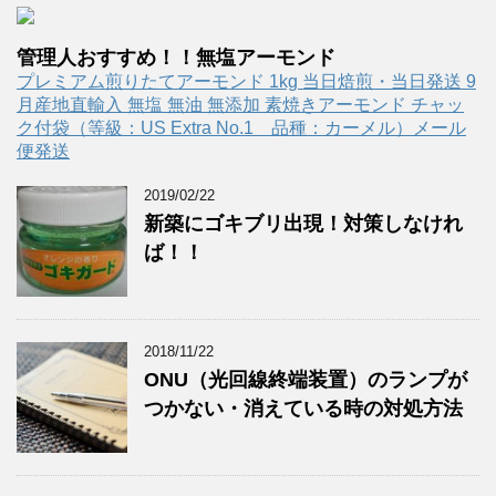
管理人おすすめ！！無塩アーモンド
プレミアム煎りたてアーモンド 1kg 当日焙煎・当日発送 9
月産地直輸入 無塩 無油 無添加 素焼きアーモンド チャッ
ク付袋（等級：US Extra No.1 品種：カーメル）メール
便発送
2019/02/22
新築にゴキブリ出現！対策しなけれ
ば！！
2018/11/22
ONU（光回線終端装置）のランプが
つかない・消えている時の対処方法