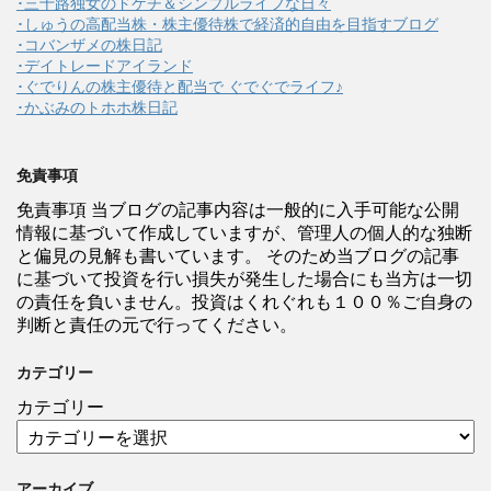
･三十路独女のドケチ＆シンプルライフな日々
･しゅうの高配当株・株主優待株で経済的自由を目指すブログ
･コバンザメの株日記
･デイトレードアイランド
･ぐでりんの株主優待と配当で ぐでぐでライフ♪
･かぶみのトホホ株日記
免責事項
免責事項 当ブログの記事内容は一般的に入手可能な公開
情報に基づいて作成していますが、管理人の個人的な独断
と偏見の見解も書いています。 そのため当ブログの記事
に基づいて投資を行い損失が発生した場合にも当方は一切
の責任を負いません。投資はくれぐれも１００％ご自身の
判断と責任の元で行ってください。
カテゴリー
カテゴリー
アーカイブ