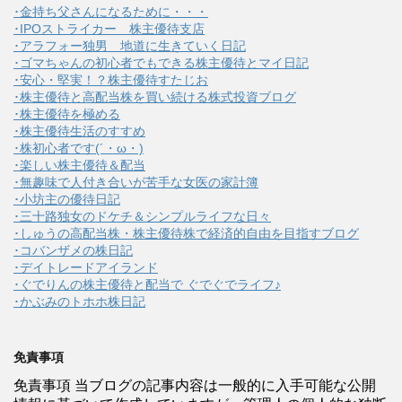
･金持ち父さんになるために・・・
･IPOストライカー 株主優待支店
･アラフォー独男 地道に生きていく日記
･ゴマちゃんの初心者でもできる株主優待とマイ日記
･安心・堅実！？株主優待すたじお
･株主優待と高配当株を買い続ける株式投資ブログ
･株主優待を極める
･株主優待生活のすすめ
･株初心者です(´・ω・)
･楽しい株主優待＆配当
･無趣味で人付き合いが苦手な女医の家計簿
･小坊主の優待日記
･三十路独女のドケチ＆シンプルライフな日々
･しゅうの高配当株・株主優待株で経済的自由を目指すブログ
･コバンザメの株日記
･デイトレードアイランド
･ぐでりんの株主優待と配当で ぐでぐでライフ♪
･かぶみのトホホ株日記
免責事項
免責事項 当ブログの記事内容は一般的に入手可能な公開