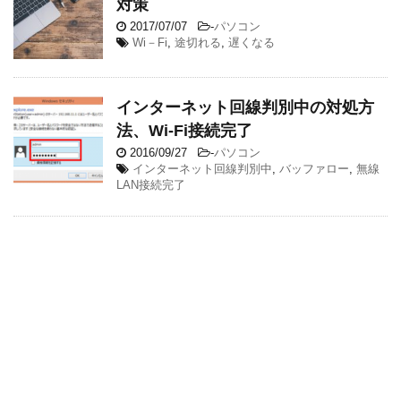
対策
2017/07/07
-
パソコン
Wi－Fi
,
途切れる
,
遅くなる
インターネット回線判別中の対処方
法、Wi-Fi接続完了
2016/09/27
-
パソコン
インターネット回線判別中
,
バッファロー
,
無線
LAN接続完了