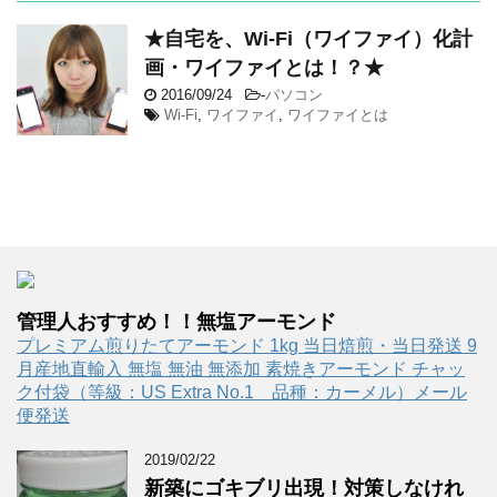
★自宅を、Wi-Fi（ワイファイ）化計
画・ワイファイとは！？★
2016/09/24
-
パソコン
Wi-Fi
,
ワイファイ
,
ワイファイとは
管理人おすすめ！！無塩アーモンド
プレミアム煎りたてアーモンド 1kg 当日焙煎・当日発送 9
月産地直輸入 無塩 無油 無添加 素焼きアーモンド チャッ
ク付袋（等級：US Extra No.1 品種：カーメル）メール
便発送
2019/02/22
新築にゴキブリ出現！対策しなけれ