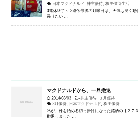
日本マクドナルド
,
株主優待
,
株主優待生活
3連休終了～ 3連休最後の月曜日は、天気も良く
乗りたい ...
マクドナルドから、一旦撤退
2014/08/03
-
株主優待
,
３月優待
3月優待
,
日本マクドナルド
,
株主優待
私が、株を始める切っ掛けになった銘柄の【２７
撤退しました ...