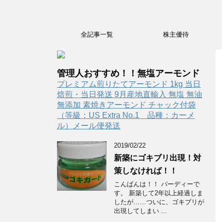
全記事一覧
株主優待
管理人おすすめ！！無塩アーモンド
プレミアム煎りたてアーモンド 1kg 当日
焙煎・当日発送 9月産地直輸入 無塩 無油
無添加 素焼きアーモンド チャック付袋
（等級：US Extra No.1 品種：カーメ
ル）メール便発送
2019/02/22
新築にゴキブリ出現！対
策しなければ！！
こんばんは！！ バーディーで
す。 新築して2年以上経過しま
したが……ついに、ゴキブリが
出現してしまい ...