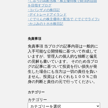
･しゅうの高配当株・株主優待株で経済的自由
を目指すブログ
･コバンザメの株日記
･デイトレードアイランド
･ぐでりんの株主優待と配当で ぐでぐでライフ♪
･かぶみのトホホ株日記
免責事項
免責事項 当ブログの記事内容は一般的に
入手可能な公開情報に基づいて作成して
いますが、管理人の個人的な独断と偏見
の見解も書いています。 そのため当ブロ
グの記事に基づいて投資を行い損失が発
生した場合にも当方は一切の責任を負い
ません。投資はくれぐれも１００％ご自
身の判断と責任の元で行ってください。
カテゴリー
カテゴリー