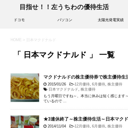
目指せ！！左うちわの優待生活
ドコモ
パソコン
太陽光発電実績
HOME
>
日本マクドナルド
「 日本マクドナルド 」 一覧
マクドナルドの株主優待券で株主優待生
2015/01/26
-
12月優待
,
6月優待
,
株主優待
日本マクドナルド
,
株主優待
もう月曜日ですね～、本当に休みは短く感じます～
ているので ...
★3連休終了～株主優待生活～日本マク
2014/11/04
-
12月優待
,
6月優待
,
株主優待