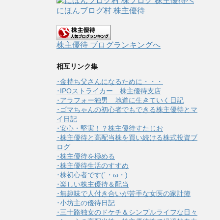
にほんブログ村 株主優待
株主優待 ブログランキングへ
相互リンク集
･金持ち父さんになるために・・・
･IPOストライカー 株主優待支店
･アラフォー独男 地道に生きていく日記
･ゴマちゃんの初心者でもできる株主優待とマ
イ日記
･安心・堅実！？株主優待すたじお
･株主優待と高配当株を買い続ける株式投資ブ
ログ
･株主優待を極める
･株主優待生活のすすめ
･株初心者です(´・ω・)
･楽しい株主優待＆配当
･無趣味で人付き合いが苦手な女医の家計簿
･小坊主の優待日記
･三十路独女のドケチ＆シンプルライフな日々