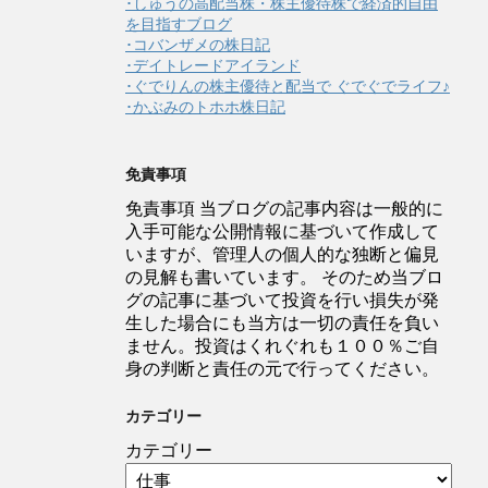
･しゅうの高配当株・株主優待株で経済的自由
を目指すブログ
･コバンザメの株日記
･デイトレードアイランド
･ぐでりんの株主優待と配当で ぐでぐでライフ♪
･かぶみのトホホ株日記
免責事項
免責事項 当ブログの記事内容は一般的に
入手可能な公開情報に基づいて作成して
いますが、管理人の個人的な独断と偏見
の見解も書いています。 そのため当ブロ
グの記事に基づいて投資を行い損失が発
生した場合にも当方は一切の責任を負い
ません。投資はくれぐれも１００％ご自
身の判断と責任の元で行ってください。
カテゴリー
カテゴリー