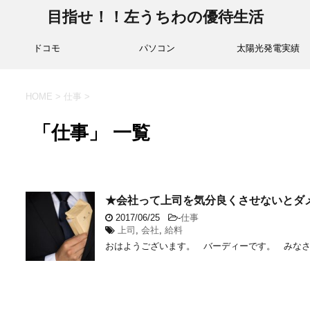
目指せ！！左うちわの優待生活
ドコモ
パソコン
太陽光発電実績
HOME
>
仕事
>
「仕事」 一覧
★会社って上司を気分良くさせないとダ
2017/06/25
-
仕事
上司
,
会社
,
給料
おはようございます。 バーディーです。 みなさん