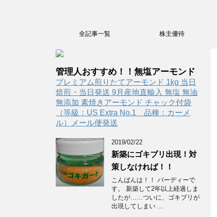
全記事一覧
株主優待
管理人おすすめ！！無塩アーモンド
プレミアム煎りたてアーモンド 1kg 当日
焙煎・当日発送 9月産地直輸入 無塩 無油
無添加 素焼きアーモンド チャック付袋
（等級：US Extra No.1 品種：カーメ
ル）メール便発送
2019/02/22
新築にゴキブリ出現！対
策しなければ！！
こんばんは！！ バーディーで
す。 新築して2年以上経過しま
したが……ついに、ゴキブリが
出現してしまい ...