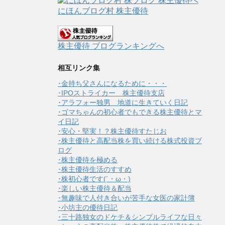
にほんブログ村 株主優待
株主優待 ブログランキングへ
相互リンク集
･金持ち父さんになるために・・・
･IPOストライカー 株主優待支店
･アラフォー独男 地道に生きていく日記
･ゴマちゃんの初心者でもできる株主優待とマ
イ日記
･安心・堅実！？株主優待すたじお
･株主優待と高配当株を買い続ける株式投資ブ
ログ
･株主優待を極める
･株主優待生活のすすめ
･株初心者です(´・ω・)
･楽しい株主優待＆配当
･無趣味で人付き合いが苦手な女医の家計簿
･小坊主の優待日記
･三十路独女のドケチ＆シンプルライフな日々