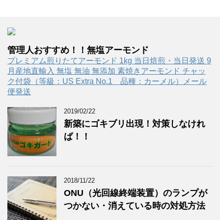
管理人おすすめ！！無塩アーモンド
プレミアム煎りたてアーモンド 1kg 当日焙煎・当日発送 9
月産地直輸入 無塩 無油 無添加 素焼きアーモンド チャッ
ク付袋（等級：US Extra No.1 品種：カーメル）メール
便発送
2019/02/22
新築にゴキブリ出現！対策しなけれ
ば！！
2018/11/22
ONU（光回線終端装置）のランプが
つかない・消えている時の対処方法