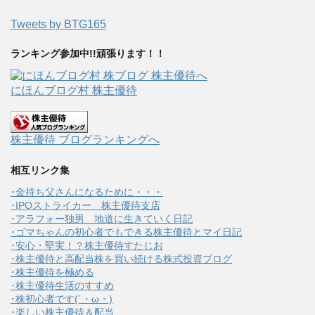
Tweets by BTG165
ランキング参加中!!頑張ります！！
にほんブログ村 株主優待
株主優待 ブログランキングへ
相互リンク集
･金持ち父さんになるために・・・
･IPOストライカー 株主優待支店
･アラフォー独男 地道に生きていく日記
･ゴマちゃんの初心者でもできる株主優待とマイ日記
･安心・堅実！？株主優待すたじお
･株主優待と高配当株を買い続ける株式投資ブログ
･株主優待を極める
･株主優待生活のすすめ
･株初心者です(´・ω・)
･楽しい株主優待＆配当