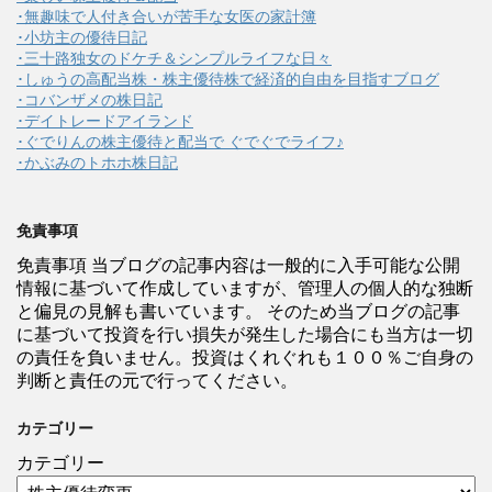
･無趣味で人付き合いが苦手な女医の家計簿
･小坊主の優待日記
･三十路独女のドケチ＆シンプルライフな日々
･しゅうの高配当株・株主優待株で経済的自由を目指すブログ
･コバンザメの株日記
･デイトレードアイランド
･ぐでりんの株主優待と配当で ぐでぐでライフ♪
･かぶみのトホホ株日記
免責事項
免責事項 当ブログの記事内容は一般的に入手可能な公開
情報に基づいて作成していますが、管理人の個人的な独断
と偏見の見解も書いています。 そのため当ブログの記事
に基づいて投資を行い損失が発生した場合にも当方は一切
の責任を負いません。投資はくれぐれも１００％ご自身の
判断と責任の元で行ってください。
カテゴリー
カテゴリー