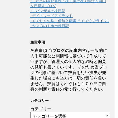
･しゅうの高配当株・株主優待株で経済的自由
を目指すブログ
･コバンザメの株日記
･デイトレードアイランド
･ぐでりんの株主優待と配当で ぐでぐでライフ♪
･かぶみのトホホ株日記
免責事項
免責事項 当ブログの記事内容は一般的に
入手可能な公開情報に基づいて作成して
いますが、管理人の個人的な独断と偏見
の見解も書いています。 そのため当ブロ
グの記事に基づいて投資を行い損失が発
生した場合にも当方は一切の責任を負い
ません。投資はくれぐれも１００％ご自
身の判断と責任の元で行ってください。
カテゴリー
カテゴリー