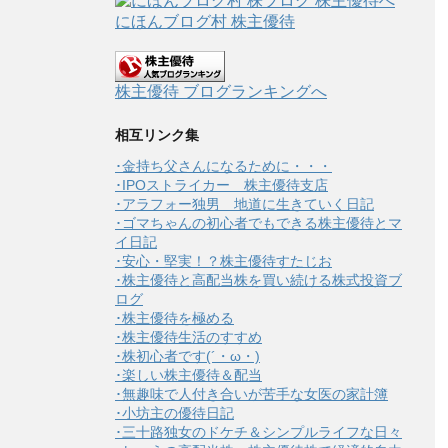
にほんブログ村 株主優待
株主優待 ブログランキングへ
相互リンク集
･金持ち父さんになるために・・・
･IPOストライカー 株主優待支店
･アラフォー独男 地道に生きていく日記
･ゴマちゃんの初心者でもできる株主優待とマ
イ日記
･安心・堅実！？株主優待すたじお
･株主優待と高配当株を買い続ける株式投資ブ
ログ
･株主優待を極める
･株主優待生活のすすめ
･株初心者です(´・ω・)
･楽しい株主優待＆配当
･無趣味で人付き合いが苦手な女医の家計簿
･小坊主の優待日記
･三十路独女のドケチ＆シンプルライフな日々