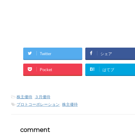
Twitter
シェア
B!
Pocket
はてブ
-
株主優待
,
３月優待
-
プロトコーポレーション
,
株主優待
comment