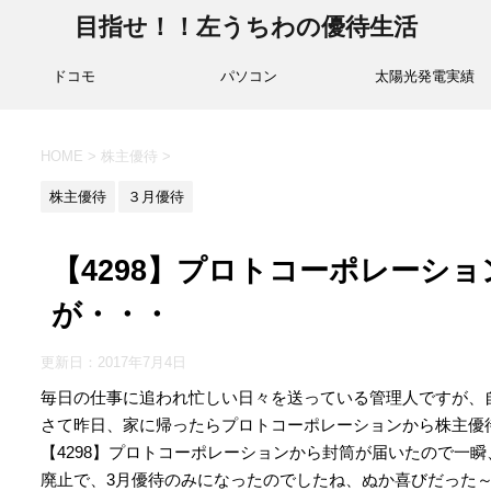
目指せ！！左うちわの優待生活
ドコモ
パソコン
太陽光発電実績
HOME
>
株主優待
>
株主優待
３月優待
【4298】プロトコーポレーシ
が・・・
更新日：
2017年7月4日
毎日の仕事に追われ忙しい日々を送っている管理人ですが、自由
さて昨日、家に帰ったらプロトコーポレーションから株主優
【4298】プロトコーポレーションから封筒が届いたので一
廃止で、3月優待のみになったのでしたね、ぬか喜びだった～