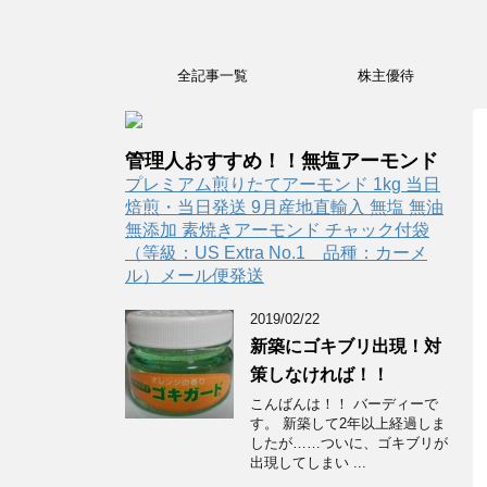
全記事一覧
株主優待
管理人おすすめ！！無塩アーモンド
プレミアム煎りたてアーモンド 1kg 当日
焙煎・当日発送 9月産地直輸入 無塩 無油
無添加 素焼きアーモンド チャック付袋
（等級：US Extra No.1 品種：カーメ
ル）メール便発送
2019/02/22
新築にゴキブリ出現！対
策しなければ！！
こんばんは！！ バーディーで
す。 新築して2年以上経過しま
したが……ついに、ゴキブリが
出現してしまい ...