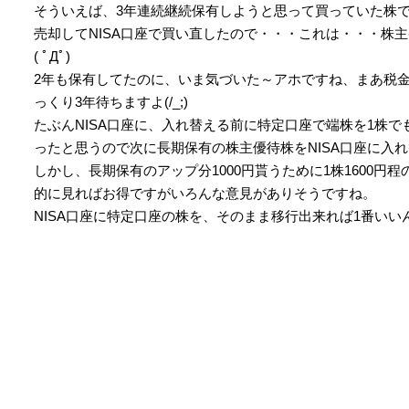
そういえば、3年連続継続保有しようと思って買っていた株
売却してNISA口座で買い直したので・・・これは・・・株主番
( ﾟДﾟ)
2年も保有してたのに、いま気づいた～アホですね、まあ税
っくり3年待ちますよ(/_;)
たぶんNISA口座に、入れ替える前に特定口座で端株を1株
ったと思うので次に長期保有の株主優待株をNISA口座に入れ替
しかし、長期保有のアップ分1000円貰うために1株1600
的に見ればお得ですがいろんな意見がありそうですね。
NISA口座に特定口座の株を、そのまま移行出来れば1番いい