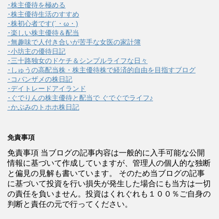
･株主優待を極める
･株主優待生活のすすめ
･株初心者です(´・ω・)
･楽しい株主優待＆配当
･無趣味で人付き合いが苦手な女医の家計簿
･小坊主の優待日記
･三十路独女のドケチ＆シンプルライフな日々
･しゅうの高配当株・株主優待株で経済的自由を目指すブログ
･コバンザメの株日記
･デイトレードアイランド
･ぐでりんの株主優待と配当で ぐでぐでライフ♪
･かぶみのトホホ株日記
免責事項
免責事項 当ブログの記事内容は一般的に入手可能な公開
情報に基づいて作成していますが、管理人の個人的な独断
と偏見の見解も書いています。 そのため当ブログの記事
に基づいて投資を行い損失が発生した場合にも当方は一切
の責任を負いません。投資はくれぐれも１００％ご自身の
判断と責任の元で行ってください。