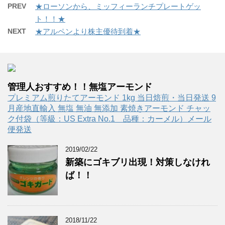
PREV
★ローソンから、ミッフィーランチプレートゲッ
ト！！★
NEXT
★アルペンより株主優待到着★
管理人おすすめ！！無塩アーモンド
プレミアム煎りたてアーモンド 1kg 当日焙煎・当日発送 9
月産地直輸入 無塩 無油 無添加 素焼きアーモンド チャッ
ク付袋（等級：US Extra No.1 品種：カーメル）メール
便発送
2019/02/22
新築にゴキブリ出現！対策しなけれ
ば！！
2018/11/22