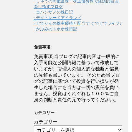
･しゅうの高配当株・株主優待株で経済的自由
を目指すブログ
･コバンザメの株日記
･デイトレードアイランド
･ぐでりんの株主優待と配当で ぐでぐでライフ♪
･かぶみのトホホ株日記
免責事項
免責事項 当ブログの記事内容は一般的に
入手可能な公開情報に基づいて作成して
いますが、管理人の個人的な独断と偏見
の見解も書いています。 そのため当ブロ
グの記事に基づいて投資を行い損失が発
生した場合にも当方は一切の責任を負い
ません。投資はくれぐれも１００％ご自
身の判断と責任の元で行ってください。
カテゴリー
カテゴリー