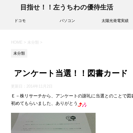
目指せ！！左うちわの優待生活
ドコモ
パソコン
太陽光発電実績
HOME
>
未分類
>
未分類
アンケート当選！！図書カード
更新日：
2014年11月2日
Ｅ－株リサーチから、アンケートの謝礼に当選とのことで図
初めてもらいました、ありがとう