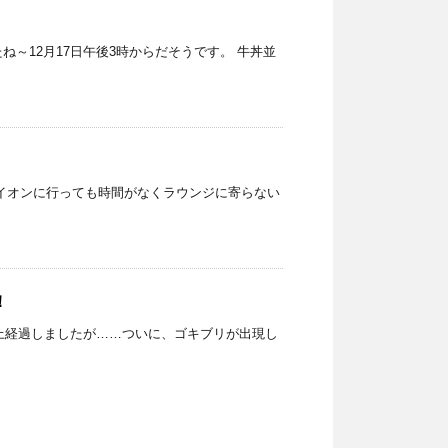
～12月17日午後3時からだそうです。 牛丼並
イオンに行っても時間がなくラウンジに寄らない
！
以上経過しましたが……ついに、ゴキブリが出現し