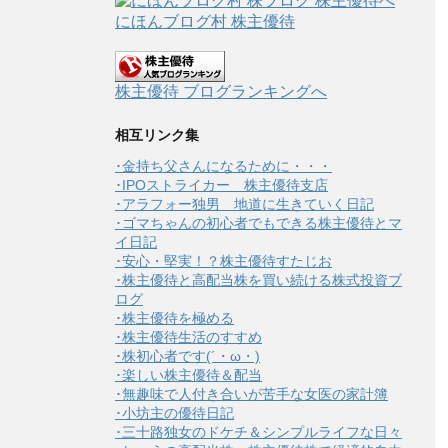
にほんブログ村 株主優待
株主優待 ブログランキングへ
相互リンク集
･金持ち父さんになるために・・・
･IPOストライカー 株主優待支店
･アラフォー独男 地道に生きていく日記
･ゴマちゃんの初心者でもできる株主優待とマ
イ日記
･安心・堅実！？株主優待すたじお
･株主優待と高配当株を買い続ける株式投資ブ
ログ
･株主優待を極める
･株主優待生活のすすめ
･株初心者です(´・ω・)
･楽しい株主優待＆配当
･無趣味で人付き合いが苦手な女医の家計簿
･小坊主の優待日記
･三十路独女のドケチ＆シンプルライフな日々