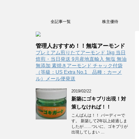
全記事一覧
株主優待
管理人おすすめ！！無塩アーモンド
プレミアム煎りたてアーモンド 1kg 当日
焙煎・当日発送 9月産地直輸入 無塩 無油
無添加 素焼きアーモンド チャック付袋
（等級：US Extra No.1 品種：カーメ
ル）メール便発送
2019/02/22
新築にゴキブリ出現！対
策しなければ！！
こんばんは！！ バーディーで
す。 新築して2年以上経過しま
したが……ついに、ゴキブリが
出現してしまい ...