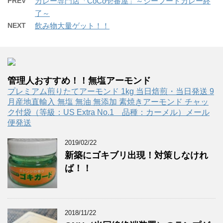
PREV
カレー専門店「CoCo壱番屋」～シーフードカレー終
了～
NEXT
飲み物大量ゲット！！
管理人おすすめ！！無塩アーモンド
プレミアム煎りたてアーモンド 1kg 当日焙煎・当日発送 9
月産地直輸入 無塩 無油 無添加 素焼きアーモンド チャッ
ク付袋（等級：US Extra No.1 品種：カーメル）メール
便発送
2019/02/22
新築にゴキブリ出現！対策しなけれ
ば！！
2018/11/22