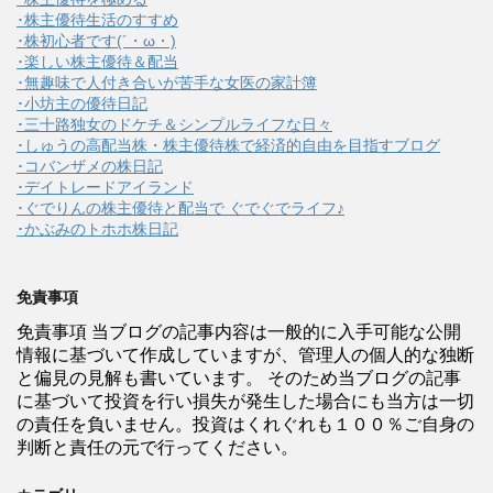
･株主優待生活のすすめ
･株初心者です(´・ω・)
･楽しい株主優待＆配当
･無趣味で人付き合いが苦手な女医の家計簿
･小坊主の優待日記
･三十路独女のドケチ＆シンプルライフな日々
･しゅうの高配当株・株主優待株で経済的自由を目指すブログ
･コバンザメの株日記
･デイトレードアイランド
･ぐでりんの株主優待と配当で ぐでぐでライフ♪
･かぶみのトホホ株日記
免責事項
免責事項 当ブログの記事内容は一般的に入手可能な公開
情報に基づいて作成していますが、管理人の個人的な独断
と偏見の見解も書いています。 そのため当ブログの記事
に基づいて投資を行い損失が発生した場合にも当方は一切
の責任を負いません。投資はくれぐれも１００％ご自身の
判断と責任の元で行ってください。