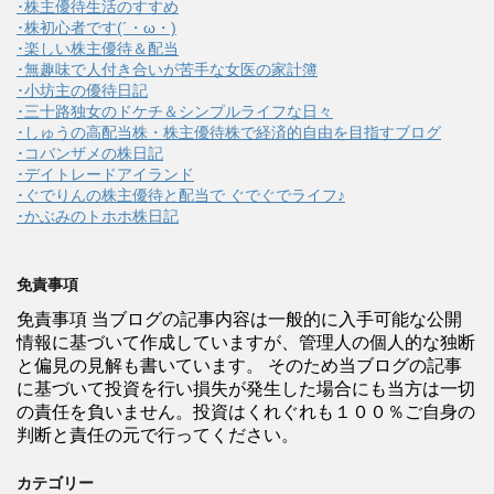
･株主優待生活のすすめ
･株初心者です(´・ω・)
･楽しい株主優待＆配当
･無趣味で人付き合いが苦手な女医の家計簿
･小坊主の優待日記
･三十路独女のドケチ＆シンプルライフな日々
･しゅうの高配当株・株主優待株で経済的自由を目指すブログ
･コバンザメの株日記
･デイトレードアイランド
･ぐでりんの株主優待と配当で ぐでぐでライフ♪
･かぶみのトホホ株日記
免責事項
免責事項 当ブログの記事内容は一般的に入手可能な公開
情報に基づいて作成していますが、管理人の個人的な独断
と偏見の見解も書いています。 そのため当ブログの記事
に基づいて投資を行い損失が発生した場合にも当方は一切
の責任を負いません。投資はくれぐれも１００％ご自身の
判断と責任の元で行ってください。
カテゴリー