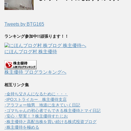
Tweets by BTG165
ランキング参加中!!頑張ります！！
にほんブログ村 株主優待
株主優待 ブログランキングへ
相互リンク集
･金持ち父さんになるために・・・
･IPOストライカー 株主優待支店
･アラフォー独男 地道に生きていく日記
･ゴマちゃんの初心者でもできる株主優待とマイ日記
･安心・堅実！？株主優待すたじお
･株主優待と高配当株を買い続ける株式投資ブログ
･株主優待を極める