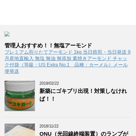
管理人おすすめ！！無塩アーモンド
プレミアム煎りたてアーモンド 1kg 当日焙煎・当日発送 9
月産地直輸入 無塩 無油 無添加 素焼きアーモンド チャッ
ク付袋（等級：US Extra No.1 品種：カーメル）メール
便発送
2019/02/22
新築にゴキブリ出現！対策しなけれ
ば！！
2018/11/22
ONU（光回線終端装置）のランプが