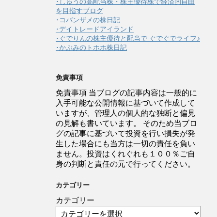
･しゅうの高配当株・株主優待株で経済的自由
を目指すブログ
･コバンザメの株日記
･デイトレードアイランド
･ぐでりんの株主優待と配当で ぐでぐでライフ♪
･かぶみのトホホ株日記
免責事項
免責事項 当ブログの記事内容は一般的に
入手可能な公開情報に基づいて作成して
いますが、管理人の個人的な独断と偏見
の見解も書いています。 そのため当ブロ
グの記事に基づいて投資を行い損失が発
生した場合にも当方は一切の責任を負い
ません。投資はくれぐれも１００％ご自
身の判断と責任の元で行ってください。
カテゴリー
カテゴリー