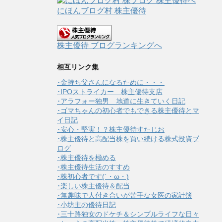
にほんブログ村 株主優待
株主優待 ブログランキングへ
相互リンク集
･金持ち父さんになるために・・・
･IPOストライカー 株主優待支店
･アラフォー独男 地道に生きていく日記
･ゴマちゃんの初心者でもできる株主優待とマ
イ日記
･安心・堅実！？株主優待すたじお
･株主優待と高配当株を買い続ける株式投資ブ
ログ
･株主優待を極める
･株主優待生活のすすめ
･株初心者です(´・ω・)
･楽しい株主優待＆配当
･無趣味で人付き合いが苦手な女医の家計簿
･小坊主の優待日記
･三十路独女のドケチ＆シンプルライフな日々