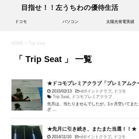
目指せ！！左うちわの優待生活
ドコモ
パソコン
太陽光発電実績
HOME
>
Trip Seat
「 Trip Seat 」 一覧
★ドコモプレミアクラブ「プレミアムク
2015/02/13
-
dポイントクラブ
,
ドコモ
Trip Seat
,
ドコモプレミアクラブ
先月は、当たりませんでしたが。1ヶ月空いてまたまた
ざ ...
★先月に引き続き、またまた当選！！★
2014/11/10
-
dポイントクラブ
,
ドコモ