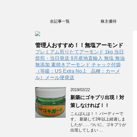
全記事一覧
株主優待
管理人おすすめ！！無塩アーモンド
プレミアム煎りたてアーモンド 1kg 当日
焙煎・当日発送 9月産地直輸入 無塩 無油
無添加 素焼きアーモンド チャック付袋
（等級：US Extra No.1 品種：カーメ
ル）メール便発送
2019/02/22
新築にゴキブリ出現！対
策しなければ！！
こんばんは！！ バーディーで
す。 新築して2年以上経過しま
したが……ついに、ゴキブリが
出現してしまい ...