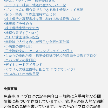
･IPOストライカー 株主優待支店
･アラフォー独男 地道に生きていく日記
･ゴマちゃんの初心者でもできる株主優待とマイ日記
･安心・堅実！？株主優待すたじお
･株主優待と高配当株を買い続ける株式投資ブログ
･株主優待を極める
･株主優待生活のすすめ
･株初心者です(´・ω・)
･楽しい株主優待＆配当
･無趣味で人付き合いが苦手な女医の家計簿
･小坊主の優待日記
･三十路独女のドケチ＆シンプルライフな日々
･しゅうの高配当株・株主優待株で経済的自由を目指すブログ
･コバンザメの株日記
･デイトレードアイランド
･ぐでりんの株主優待と配当で ぐでぐでライフ♪
･かぶみのトホホ株日記
免責事項
免責事項 当ブログの記事内容は一般的に入手可能な公開
情報に基づいて作成していますが、管理人の個人的な独断
と偏見の見解も書いています。 そのため当ブログの記事