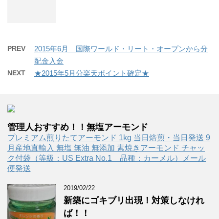
PREV
2015年6月 国際ワールド・リート・オープンから分
配金入金
NEXT
★2015年5月分楽天ポイント確定★
管理人おすすめ！！無塩アーモンド
プレミアム煎りたてアーモンド 1kg 当日焙煎・当日発送 9
月産地直輸入 無塩 無油 無添加 素焼きアーモンド チャッ
ク付袋（等級：US Extra No.1 品種：カーメル）メール
便発送
2019/02/22
新築にゴキブリ出現！対策しなけれ
ば！！