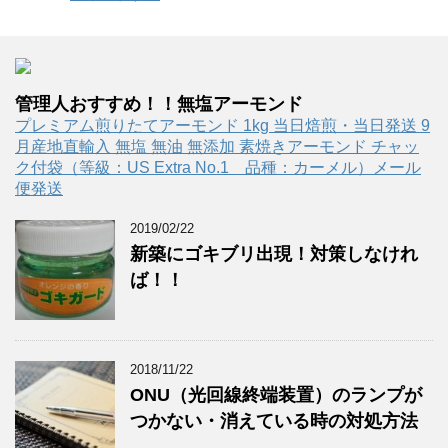
管理人おすすめ！！無塩アーモンド
プレミアム煎りたてアーモンド 1kg 当日焙煎・当日発送 9
月産地直輸入 無塩 無油 無添加 素焼きアーモンド チャッ
ク付袋（等級：US Extra No.1 品種：カーメル）メール
便発送
2019/02/22
新築にゴキブリ出現！対策しなけれ
ば！！
2018/11/22
ONU（光回線終端装置）のランプが
つかない・消えている時の対処方法