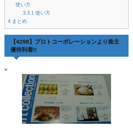
使い方
3.3.1
使い方
4
まとめ
【4298】プロトコーポレーションより株主
優待到着!!
>