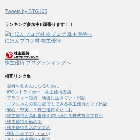
Tweets by BTG165
ランキング参加中!!頑張ります！！
にほんブログ村 株主優待
株主優待 ブログランキングへ
相互リンク集
･金持ち父さんになるために・・・
･IPOストライカー 株主優待支店
･アラフォー独男 地道に生きていく日記
･ゴマちゃんの初心者でもできる株主優待とマイ日記
･安心・堅実！？株主優待すたじお
･株主優待と高配当株を買い続ける株式投資ブログ
･株主優待を極める
･株主優待生活のすすめ
･株初心者です(´・ω・)
･楽しい株主優待＆配当