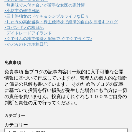
･無趣味で人付き合いが苦手な女医の家計簿
･小坊主の優待日記
･三十路独女のドケチ＆シンプルライフな日々
･しゅうの高配当株・株主優待株で経済的自由を目指すブログ
･コバンザメの株日記
･デイトレードアイランド
･ぐでりんの株主優待と配当で ぐでぐでライフ♪
･かぶみのトホホ株日記
免責事項
免責事項 当ブログの記事内容は一般的に入手可能な公開
情報に基づいて作成していますが、管理人の個人的な独断
と偏見の見解も書いています。 そのため当ブログの記事
に基づいて投資を行い損失が発生した場合にも当方は一切
の責任を負いません。投資はくれぐれも１００％ご自身の
判断と責任の元で行ってください。
カテゴリー
カテゴリー