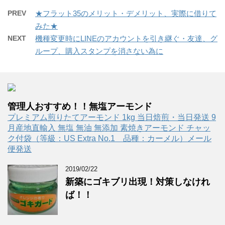
PREV
★フラット35のメリット・デメリット、実際に借りて
みた★
NEXT
機種変更時にLINEのアカウントを引き継ぐ・友達、グ
ループ、購入スタンプを消さない為に
管理人おすすめ！！無塩アーモンド
プレミアム煎りたてアーモンド 1kg 当日焙煎・当日発送 9
月産地直輸入 無塩 無油 無添加 素焼きアーモンド チャッ
ク付袋（等級：US Extra No.1 品種：カーメル）メール
便発送
2019/02/22
新築にゴキブリ出現！対策しなけれ
ば！！