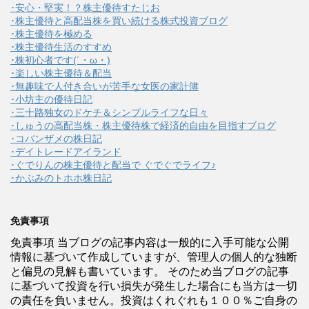
･安心・堅実！？株主優待すたじお
･株主優待と高配当株を買い続ける株式投資ブログ
･株主優待を極める
･株主優待生活のすすめ
･株初心者です(´・ω・)
･楽しい株主優待＆配当
･無趣味で人付き合いが苦手な女医の家計簿
･小坊主の優待日記
･三十路独女のドケチ＆シンプルライフな日々
･しゅうの高配当株・株主優待株で経済的自由を目指すブログ
･コバンザメの株日記
･デイトレードアイランド
･ぐでりんの株主優待と配当で ぐでぐでライフ♪
･かぶみのトホホ株日記
免責事項
免責事項 当ブログの記事内容は一般的に入手可能な公開
情報に基づいて作成していますが、管理人の個人的な独断
と偏見の見解も書いています。 そのため当ブログの記事
に基づいて投資を行い損失が発生した場合にも当方は一切
の責任を負いません。投資はくれぐれも１００％ご自身の