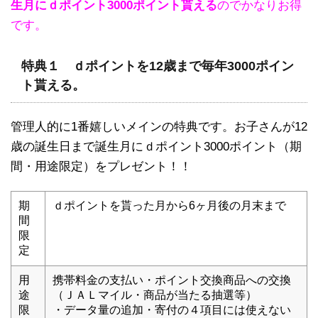
生月にｄポイント3000ポイント貰える
のでかなりお得
です。
特典１ ｄポイントを12歳まで毎年3000ポイン
ト貰える。
管理人的に1番嬉しいメインの特典です。お子さんが12
歳の誕生日まで誕生月にｄポイント3000ポイント（期
間・用途限定）をプレゼント！！
期
ｄポイントを貰った月から6ヶ月後の月末まで
間
限
定
用
携帯料金の支払い・ポイント交換商品への交換
途
（ＪＡＬマイル・商品が当たる抽選等）
限
・データ量の追加・寄付の４項目には使えない