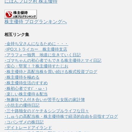
にほんブログ村 株主優待
株主優待 ブログランキングへ
相互リンク集
･金持ち父さんになるために・・・
･IPOストライカー 株主優待支店
･アラフォー独男 地道に生きていく日記
･ゴマちゃんの初心者でもできる株主優待とマイ日記
･安心・堅実！？株主優待すたじお
･株主優待と高配当株を買い続ける株式投資ブログ
･株主優待を極める
･株主優待生活のすすめ
･株初心者です(´・ω・)
･楽しい株主優待＆配当
･無趣味で人付き合いが苦手な女医の家計簿
･小坊主の優待日記
･三十路独女のドケチ＆シンプルライフな日々
･しゅうの高配当株・株主優待株で経済的自由を目指すブログ
･コバンザメの株日記
･デイトレードアイランド