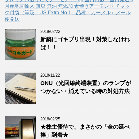
月産地直輸入 無塩 無油 無添加 素焼きアーモンド チャッ
ク付袋（等級：US Extra No.1 品種：カーメル）メール
便発送
2019/02/22
新築にゴキブリ出現！対策しなけれ
ば！！
2018/11/22
ONU（光回線終端装置）のランプが
つかない・消えている時の対処方法
2018/02/25
★株主優待で、まさかの「金の延べ
棒」到着★