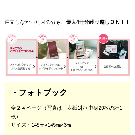
注文しなかった月の分も、
最大4冊分繰り越しＯＫ！！
・フォトブック
全２４ページ（写真は、表紙1枚+中身20枚の計1
枚）
サイズ・145㎜×145㎜×3㎜